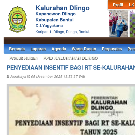
Profil
LK
Kalurahan Dlingo
Kapanewon Dlingo
Kabupaten Bantul
D.I.Yogyakarta
Koripan 1, Dlingo, Dlingo, Bantul.
Beranda
Laporan
Agenda
Warta Dusun
Perpusdes
Pem
Produk Hukum
PPID KALURAHAN DLINGO
PENYEDIAAN INSENTIF BAGI RT SE-KALURAHA
Jagabaya
05 Desember 2025 13:53:37 WIB