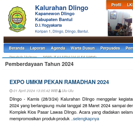
Profil
LK
Kalurahan Dlingo
Kapanewon Dlingo
Kabupaten Bantul
D.I.Yogyakarta
Koripan 1, Dlingo, Dlingo, Bantul.
Beranda
Laporan
Agenda
Warta Dusun
Perpusdes
Pem
Produk Hukum
PPID KALURAHAN DLINGO
Pemberdayaan Tahun 2024
EXPO UMKM PEKAN RAMADHAN 2024
01 April 2024 13:05:42 WIB
Ulu-Ulu
Dlingo - Kamis (28/3/24) Kalurahan Dlingo menggelar keg
2024 yang berlangsung mulai tanggal 28 Maret 2024 sampai den
Komplek Kios Pasar Lawas Dlingo. Acara yang diadakan selama 
mempromosikan produk-produk
..selengkapnya