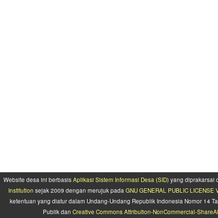
Website desa ini berbasis
Aplikasi Sistem Informasi Desa (SID)
yang diprakarsai
Institution
sejak 2009 dengan merujuk pada
GNU GENERAL PUBLIC LICENSE Ve
ketentuan yang diatur dalam Undang-Undang Republik Indonesia Nomor 14 Ta
Publik dan
Creative Commons Attribution-NonCommercial-ShareAlik