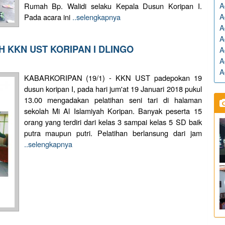
A
Rumah Bp. Walidi selaku Kepala Dusun Koripan I.
A
Pada acara ini
..selengkapnya
A
A
H KKN UST KORIPAN I DLINGO
A
A
A
KABARKORIPAN (19/1) - KKN UST padepokan 19
dusun koripan I, pada hari jum'at 19 Januari 2018 pukul
13.00 mengadakan pelatihan seni tari di halaman
sekolah Mi Al Islamiyah Koripan. Banyak peserta 15
orang yang terdiri dari kelas 3 sampai kelas 5 SD baik
putra maupun putri. Pelatihan berlansung dari jam
..selengkapnya