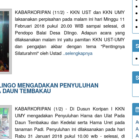
KABARKORIPAN (11/2) - KKN UST dan KKN UMY
laksanakan perpisahan pada malam ini hari Minggu 11
Februari 2018 pukul 20.00 WIB sampai selesai, di
Pendopo Balai Desa Dlingo. Adapun acara yang
dilaksanakan malam ini yaitu pamitan KKN UST-UMY
S
dan pengajian akbar dengan tema "Pentingnya
Silaturahmi" oleh Ustad
..selengkapnya
S
 DLINGO MENGADAKAN PENYULUHAN
 DAUN TEMBAKAU
KABARKORIPAN (1/2) - Di Dusun Koripan I KKN
UMY mengadakan Penyuluhan Hama dan Ulat Pada
A
Daun Tembakau dan Kedelai serta Hama Uret pada
A
tanaman Padi. Penyuluhan ini dilaksanakan pada hari
A
Rabu 31 Januari 2018 pukul 10.00 wib - selesai, di