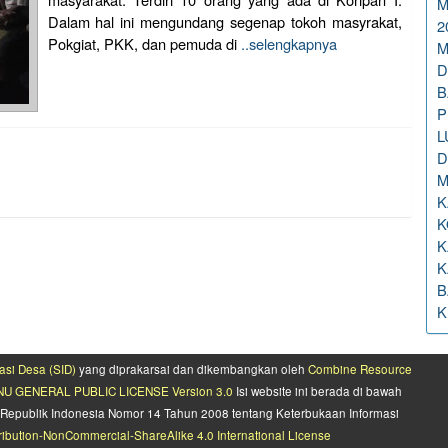
M
Dalam hal ini mengundang segenap tokoh masyrakat,
2
Pokgiat, PKK, dan pemuda di
..selengkapnya
M
D
B
P
L
D
M
K
K
K
K
B
K
asi Desa (SID)
yang diprakarsai dan dikembangkan oleh
Combine Resource
U GENERAL PUBLIC LICENSE Version 3.0
Isi website ini berada di bawah
Republik Indonesia Nomor 14 Tahun 2008 tentang Keterbukaan Informasi
ibution-NonCommercial-ShareAlike 4.0 International License