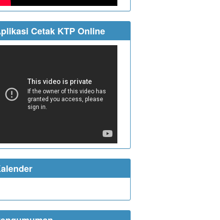
plikasi Cetak KTP Online
alender