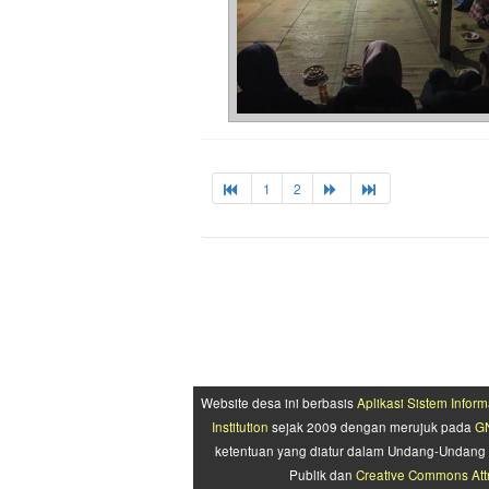
1
2
Website desa ini berbasis
Aplikasi Sistem Inform
Institution
sejak 2009 dengan merujuk pada
GN
ketentuan yang diatur dalam Undang-Undang 
Publik dan
Creative Commons Attr