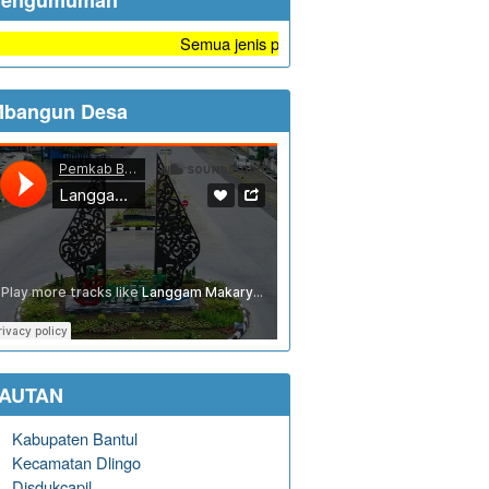
Pengumuman
Semua jenis pelayanan di Kalurahan Dlingo Gratis ta
bangun Desa
TAUTAN
Kabupaten Bantul
Kecamatan Dlingo
Disdukcapil