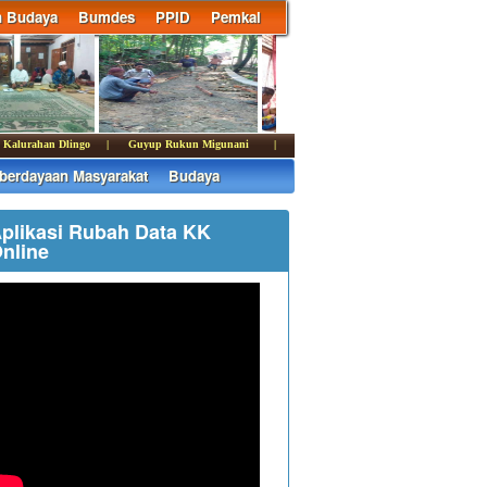
n Budaya
Bumdes
PPID
Pemkal
 Kalurahan Dlingo | Guyup Rukun Migunani
|
erdayaan Masyarakat
Budaya
plikasi Rubah Data KK
nline