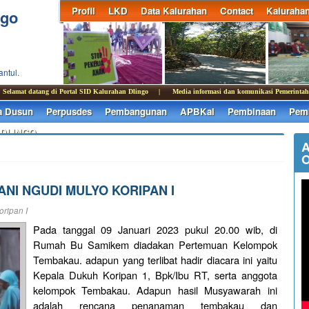
Profil
LKD
Data Kalurahan
Contact
Kaluraha
ngo
antul.
mat datang di Portal SID Kalurahan Dlingo | Media informasi dan komunikasi Pemerintah
a Dusun
Perpusdes
Pembangunan
APBKal
Pembinaan
Pemb
 DLINGO
A
O
NI NGUDI MULYO KORIPAN I
ripan I
Pada tanggal 09 Januari 2023 pukul 20.00 wib, di
Rumah Bu Samikem diadakan Pertemuan Kelompok
Tembakau. adapun yang terlibat hadir diacara ini yaitu
Kepala Dukuh Koripan 1, Bpk/Ibu RT, serta anggota
kelompok Tembakau. Adapun hasil Musyawarah ini
adalah rencana penanaman tembakau dan