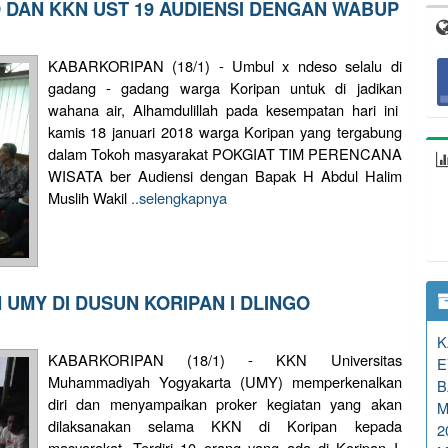
 DAN KKN UST 19 AUDIENSI DENGAN WABUP
KABARKORIPAN (18/1) - Umbul x ndeso selalu di
gadang - gadang warga Koripan untuk di jadikan
wahana air, Alhamdulillah pada kesempatan hari ini
kamis 18 januari 2018 warga Koripan yang tergabung
dalam Tokoh masyarakat POKGIAT TIM PERENCANA
WISATA ber Audiensi dengan Bapak H Abdul Halim
Muslih Wakil
..selengkapnya
UMY DI DUSUN KORIPAN I DLINGO
K
KABARKORIPAN (18/1) - KKN Universitas
E
Muhammadiyah Yogyakarta (UMY) memperkenalkan
B
diri dan menyampaikan proker kegiatan yang akan
M
dilaksanakan selama KKN di Koripan kepada
2
masyarakat. Terdiri 10 orang yang ada di Koripan I.