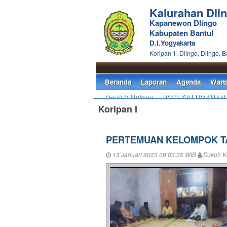
Kalurahan Dli
Kapanewon Dlingo
Kabupaten Bantul
D.I.Yogyakarta
Koripan 1, Dlingo, Dlingo, B
Sela
Beranda
Laporan
Agenda
Wart
Produk Hukum
PPID KALURAHAN
Koripan I
PERTEMUAN KELOMPOK TA
13 Januari 2023 09:03:35 WIB
Dukuh Ko