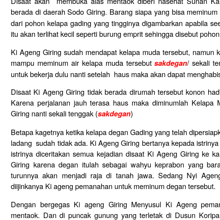
Disaat akan membuka alas mentaok diberi nasehat Sunan Ka
berada di daerah Sodo Giring. Barang siapa yang bisa meminum 
dari pohon kelapa gading yang tingginya digambarkan apabila s
itu akan terlihat kecil seperti burung emprit sehingga disebut poho
Ki Ageng Giring sudah mendapat kelapa muda tersebut, namun k
mampu meminum air kelapa muda tersebut
/ sekali t
sakdegan
untuk bekerja dulu nanti setelah haus maka akan dapat menghabis
Disaat Ki Ageng Giring tidak berada dirumah tersebut konon ha
Karena perjalanan jauh terasa haus maka diminumlah Kelapa
Giring nanti sekali tenggak (
)
sakdegan
Betapa kagetnya ketika kelapa degan Gading yang telah dipersiap
ladang sudah tidak ada. Ki Ageng Giring bertanya kepada istriny
istrinya diceritakan semua kejadian disaat Ki Ageng Giring ke k
Giring karena degan itulah sebagai wahyu keprabon yang b
turunnya akan menjadi raja di tanah jawa. Sedang Nyi Ageng
diijinkanya Ki ageng pemanahan untuk meminum degan tersebut.
Dengan bergegas Ki ageng Giring Menyusul Ki Ageng peman
mentaok. Dan di puncak gunung yang terletak di Dusun Koripa