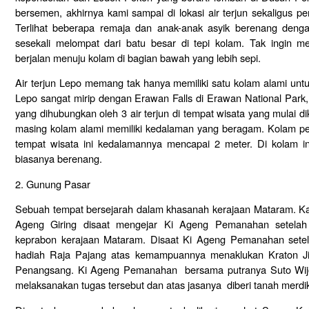
bersemen, akhirnya kami sampai di lokasi air terjun sekaligus pe
Terlihat beberapa remaja dan anak-anak asyik berenang deng
Semua jeni
sesekali melompat dari batu besar di tepi kolam. Tak ingin 
berjalan menuju kolam di bagian bawah yang lebih sepi.
Air terjun Lepo memang tak hanya memiliki satu kolam alami untu
Lepo sangat mirip dengan Erawan Falls di Erawan National Park, 
yang dihubungkan oleh 3 air terjun di tempat wisata yang mulai 
masing kolam alami memiliki kedalaman yang beragam. Kolam per
tempat wisata ini kedalamannya mencapai 2 meter. Di kolam 
biasanya berenang.
2. Gunung Pasar
Sebuah tempat bersejarah dalam khasanah kerajaan Mataram. Kar
Ageng Giring disaat mengejar Ki Ageng Pemanahan setel
keprabon kerajaan Mataram. Disaat Ki Ageng Pemanahan setel
hadiah Raja Pajang atas kemampuannya menaklukan Kraton J
Penangsang. Ki Ageng Pemanahan bersama putranya Suto Wij
melaksanakan tugas tersebut dan atas jasanya diberi tanah merdi