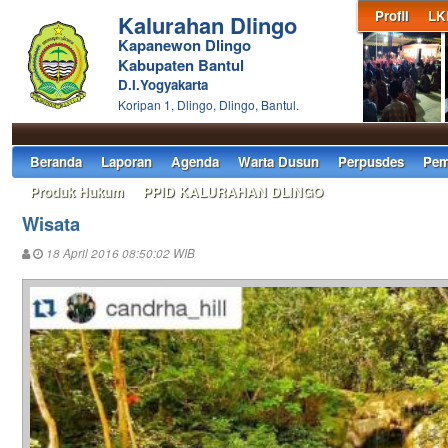
Profil
LK
Kalurahan Dlingo
Kapanewon Dlingo
Kabupaten Bantul
D.I.Yogyakarta
Koripan 1, Dlingo, Dlingo, Bantul.
Beranda
Laporan
Agenda
Warta Dusun
Perpusdes
Pem
Produk Hukum
PPID KALURAHAN DLINGO
Wisata
18 April 2016 08:50:02 WIB