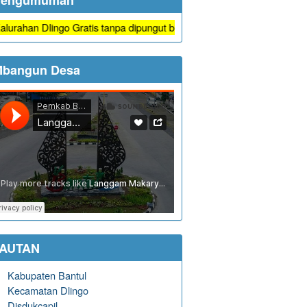
Pengumuman
n Dlingo Gratis tanpa dipungut biaya
bangun Desa
TAUTAN
Kabupaten Bantul
Kecamatan Dlingo
Disdukcapil