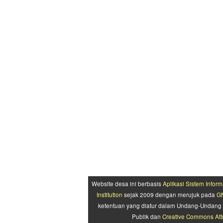
Website desa ini berbasis
Aplikasi Sistem Inform
Institution
sejak 2009 dengan merujuk pada
GN
ketentuan yang diatur dalam Undang-Undang 
Publik dan
Creative Commons Attr