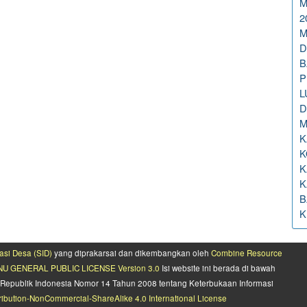
M
2
M
D
B
P
L
D
M
K
K
K
K
B
K
asi Desa (SID)
yang diprakarsai dan dikembangkan oleh
Combine Resource
U GENERAL PUBLIC LICENSE Version 3.0
Isi website ini berada di bawah
Republik Indonesia Nomor 14 Tahun 2008 tentang Keterbukaan Informasi
ibution-NonCommercial-ShareAlike 4.0 International License