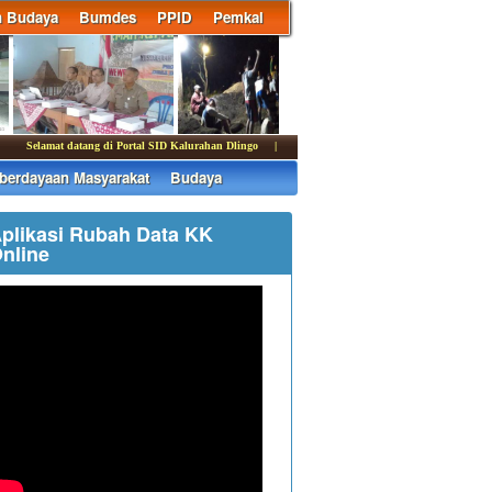
n Budaya
Bumdes
PPID
Pemkal
Selamat datang di Portal SID Kalurahan Dlingo | Media informasi dan komunikasi Pemer
erdayaan Masyarakat
Budaya
plikasi Rubah Data KK
nline