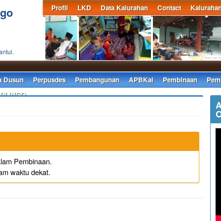
Profil
LKD
Data Kalurahan
Contact
Kaluraha
ngo
antul.
a Dusun
Perpusdes
Pembangunan
APBKal
Pembinaan
Pemb
 DLINGO
A
O
dalam Pembinaan.
lam waktu dekat.