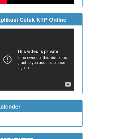
plikasi Cetak KTP Online
alender