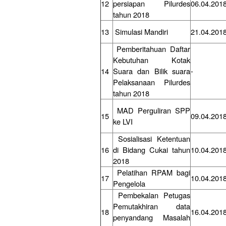
12
persiapan Pilurdes
06.04.201
tahun 2018
13
Simulasi Mandiri
21.04.201
Pemberitahuan Daftar
Kebutuhan Kotak
14
Suara dan Bilik suara
-
Pelaksanaan Pilurdes
tahun 2018
MAD Perguliran SPP
15
09.04.201
ke LVI
Sosialisasi Ketentuan
16
di Bidang Cukai tahun
10.04.201
2018
Pelatihan RPAM bagi
17
10.04.201
Pengelola
Pembekalan Petugas
Pemutakhiran data
18
16.04.201
penyandang Masalah