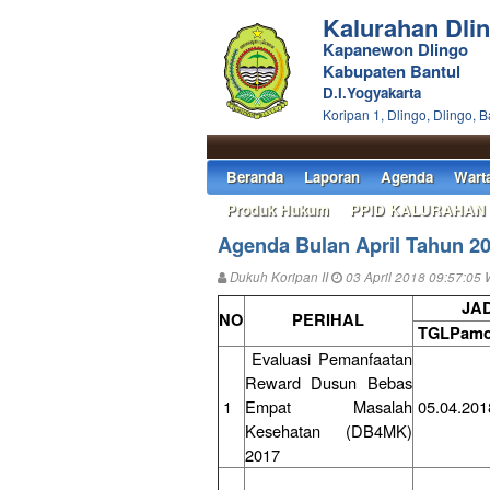
Kalurahan Dli
Kapanewon Dlingo
Kabupaten Bantul
D.I.Yogyakarta
Koripan 1, Dlingo, Dlingo, B
Beranda
Laporan
Agenda
Wart
Produk Hukum
PPID KALURAHAN
Agenda Bulan April Tahun 2
Dukuh Koripan II
03 April 2018 09:57:05 
JA
NO
PERIHAL
TGLPam
Evaluasi Pemanfaatan
Reward Dusun Bebas
1
Empat Masalah
05.04.201
Kesehatan (DB4MK)
2017