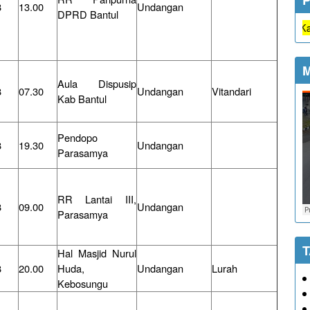
8
13.00
Undangan
DPRD Bantul
Semua jenis pelayanan di Kalurahan Dl
M
Aula Dispusip
8
07.30
Undangan
Vitandari
Kab Bantul
Pendopo
8
19.30
Undangan
Parasamya
RR Lantai III,
8
09.00
Undangan
Parasamya
Hal Masjid Nurul
8
20.00
Huda,
Undangan
Lurah
Kebosungu