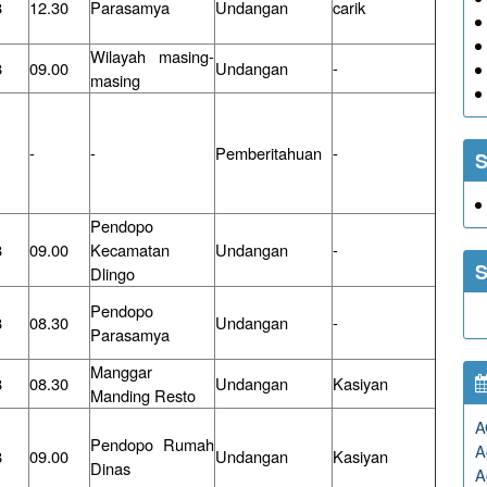
8
12.30
Parasamya
Undangan
carik
Wilayah masing-
8
09.00
Undangan
-
masing
-
-
Pemberitahuan
-
S
Pendopo
8
09.00
Kecamatan
Undangan
-
S
Dlingo
Pendopo
8
08.30
Undangan
-
Parasamya
Manggar
8
08.30
Undangan
Kasiyan
Manding Resto
A
Pendopo Rumah
A
8
09.00
Undangan
Kasiyan
Dinas
A