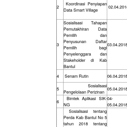
Koordinasi Penyiapan
2
02.04.201
Data Smart Village
Sosialisasi Tahapan
Pemutakhiran Data
Pemilih dan
Penyusunan Daftar
3
03.04.201
Pemilih bagi
Penyelenggara dan
Stakeholder di Kab
Bantul
4
Senam Rutin
06.04.201
Sosialisasi
5
05.04.201
Pengelolaan Perizinan
Bimtek Aplikasi SIK-
04-
6
NG
05.04.201
Sosialisasi tentang
Perda Kab Bantul No 5
tahun 2018 tentang