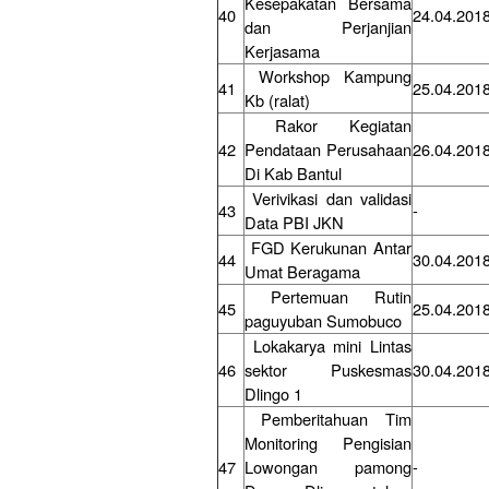
Kesepakatan Bersama
40
24.04.201
dan Perjanjian
Kerjasama
Workshop Kampung
41
25.04.201
Kb (ralat)
Rakor Kegiatan
42
Pendataan Perusahaan
26.04.201
Di Kab Bantul
Verivikasi dan validasi
43
-
Data PBI JKN
FGD Kerukunan Antar
44
30.04.201
Umat Beragama
Pertemuan Rutin
45
25.04.201
paguyuban Sumobuco
Lokakarya mini Lintas
46
sektor Puskesmas
30.04.201
Dlingo 1
Pemberitahuan Tim
Monitoring Pengisian
47
Lowongan pamong
-