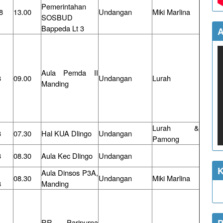
Pemerintahan
8
13.00
Undangan
Miki Marlina
SOSBUD
Bappeda Lt 3
A
Aula Pemda II
8
09.00
Undangan
Lurah
Manding
Lurah &
8
07.30
Hal KUA Dlingo
Undangan
Pamong
8
08.30
Aula Kec Dlingo
Undangan
K
Aula Dinsos P3A,
08.30
Undangan
Miki Marlina
8
Manding
RR Paripurna