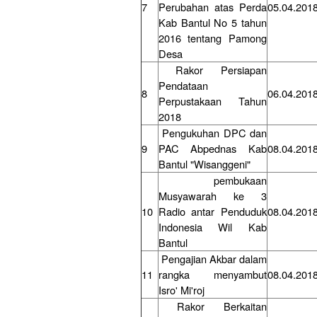
7
Perubahan atas Perda
05.04.201
Kab Bantul No 5 tahun
2016 tentang Pamong
Desa
Rakor Persiapan
Pendataan
8
06.04.201
Perpustakaan Tahun
2018
Pengukuhan DPC dan
9
PAC Abpednas Kab
08.04.201
Bantul "Wisanggeni"
pembukaan
Musyawarah ke 3
10
Radio antar Penduduk
08.04.201
Indonesia Wil Kab
Bantul
Pengajian Akbar dalam
11
rangka menyambut
08.04.201
Isro' Mi'roj
Rakor Berkaitan