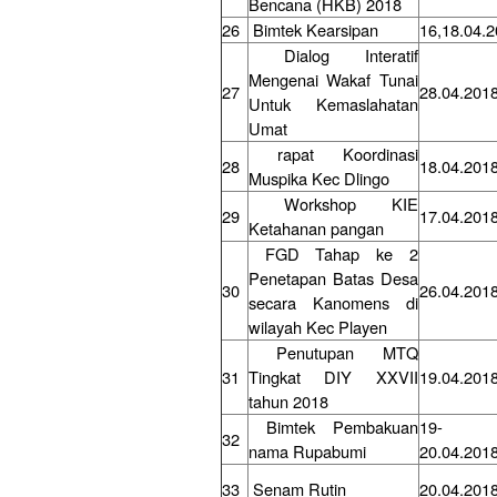
Bencana (HKB) 2018
26
Bimtek Kearsipan
16,18.04.
Dialog Interatif
Mengenai Wakaf Tunai
27
28.04.201
Untuk Kemaslahatan
Umat
rapat Koordinasi
28
18.04.201
Muspika Kec Dlingo
Workshop KIE
29
17.04.201
Ketahanan pangan
FGD Tahap ke 2
Penetapan Batas Desa
30
26.04.201
secara Kanomens di
wilayah Kec Playen
Penutupan MTQ
31
Tingkat DIY XXVII
19.04.201
tahun 2018
Bimtek Pembakuan
19-
32
nama Rupabumi
20.04.201
33
Senam Rutin
20.04.201