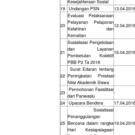
Kesejahteraan Sosial
19
Undangan PSN
13.04.201
Evaluasi Pelaksanaan
Pelayanan Pelaporan
20
12.04.201
Kelahiran dan
Kematian
Sosialisasi Pengelolaan
dan Layanan
21
16.04.201
Pembetulan Kolektif
PBB P2 Ta 2018
Surat Edaran tentang
22
Peningkatan Prestasi
-
Nilai Akademik Siswa
Permohonan Fasislitasi
23
-
dari Panwaslu
24
Upacara Bendera
17.04.201
Sosialisasi
Penanggulangan
25
Bencana dalam rangka
19.04.201
Hari Kesiapsiagaan