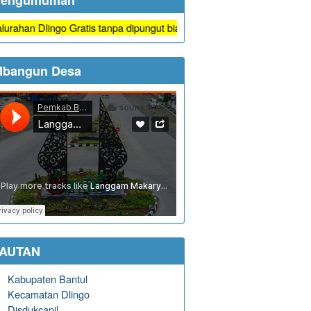
Pengumuman
ingo Gratis tanpa dipungut biaya
bangun Desa
TAUTAN
Kabupaten Bantul
Kecamatan Dlingo
Disdukcapil