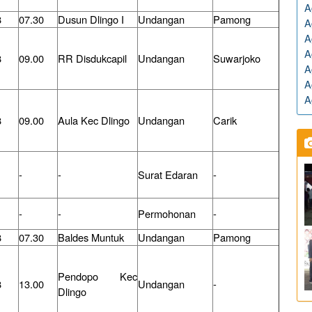
A
8
07.30
Dusun Dlingo I
Undangan
Pamong
A
A
A
8
09.00
RR Disdukcapil
Undangan
Suwarjoko
A
A
A
8
09.00
Aula Kec Dlingo
Undangan
Carik
-
-
Surat Edaran
-
-
-
Permohonan
-
8
07.30
Baldes Muntuk
Undangan
Pamong
Pendopo Kec
8
13.00
Undangan
-
Dlingo