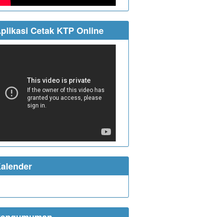
plikasi Cetak KTP Online
alender