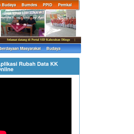
n Budaya
Bumdes
PPID
Pemkal
elamat datang di Portal SID Kalurahan Dlingo | Media informasi dan komunikasi Pemerin
erdayaan Masyarakat
Budaya
plikasi Rubah Data KK
nline