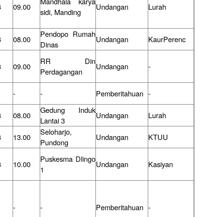
Mandhala karya
8
09.00
Undangan
Lurah
sidi, Manding
Pendopo Rumah
8
08.00
Undangan
KaurPerenc
Dinas
RR Din
8
09.00
Undangan
-
Perdagangan
-
-
Pemberitahuan
-
Gedung Induk
8
08.00
Undangan
Lurah
Lantai 3
Seloharjo,
8
13.00
Undangan
KTUU
Pundong
Puskesma Dlingo
8
10.00
Undangan
Kasiyan
1
-
-
Pemberitahuan
-