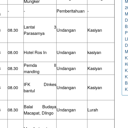
Mungker
M
2
-
-
Pemberitahuan
-
M
8
D
B
Lantai 3
8
08.30
Undangan
Kasiyan
P
Parasamya
L
D
M
8
08.00
Hotel Ros In
Undangan
kasiyan
K
K
Pemda II
8
08.30
Undangan
Kasiyan
K
manding
K
B
IFK Dinkes
8
08.00
Undangan
Kasiyan
K
bantul
Balai Budaya
8
08.30
Undangan
Lurah
Macapat, Dlingo