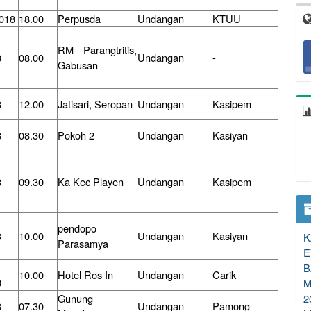
2018
18.00
Perpusda
Undangan
KTUU
RM Parangtritis,
8
08.00
Undangan
-
Gabusan
8
12.00
Jatisari, Seropan
Undangan
Kasipem
8
08.30
Pokoh 2
Undangan
Kasiyan
8
09.30
Ka Kec Playen
Undangan
Kasipem
pendopo
8
10.00
Undangan
Kasiyan
K
Parasamya
E
B
10.00
Hotel Ros In
Undangan
Carik
8
M
Gunung
2
8
07.30
Undangan
Pamong