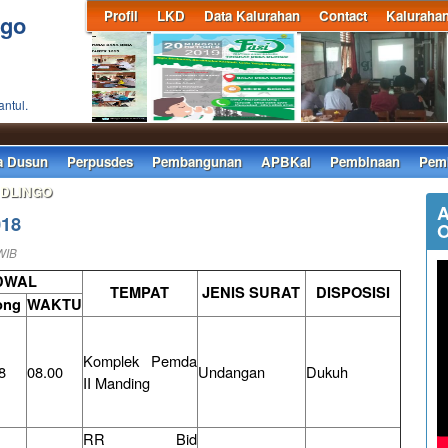
Profil
LKD
Data Kalurahan
Contact
Kaluraha
ngo
antul.
S
a Dusun
Perpusdes
Pembangunan
APBKal
Pembinaan
Pemb
 DLINGO
A
018
O
WIB
DWAL
TEMPAT
JENIS SURAT
DISPOSISI
ong
WAKTU
Komplek Pemda
8
08.00
Undangan
Dukuh
II Manding
RR Bid