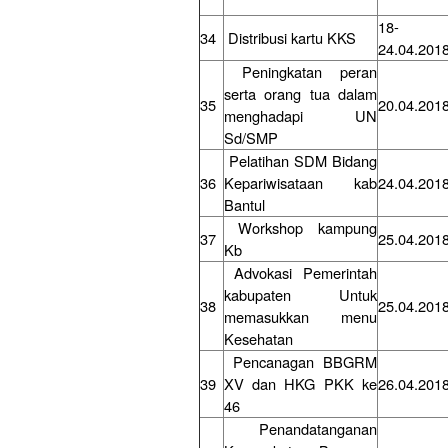
18-
34
Distribusi kartu KKS
24.04.201
Peningkatan peran
serta orang tua dalam
35
20.04.201
menghadapi UN
Sd/SMP
Pelatihan SDM Bidang
36
Kepariwisataan kab
24.04.201
Bantul
Workshop kampung
37
25.04.201
Kb
Advokasi Pemerintah
kabupaten Untuk
38
25.04.201
memasukkan menu
Kesehatan
Pencanagan BBGRM
39
XV dan HKG PKK ke
26.04.201
46
Penandatanganan