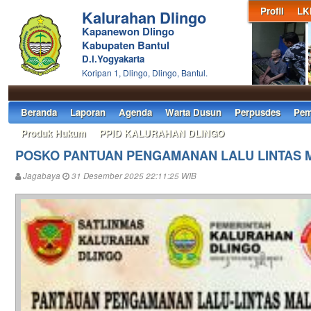
Profil
LK
Kalurahan Dlingo
Kapanewon Dlingo
Kabupaten Bantul
D.I.Yogyakarta
Koripan 1, Dlingo, Dlingo, Bantul.
Beranda
Laporan
Agenda
Warta Dusun
Perpusdes
Pem
Produk Hukum
PPID KALURAHAN DLINGO
POSKO PANTUAN PENGAMANAN LALU LINTAS 
Jagabaya
31 Desember 2025 22:11:25 WIB