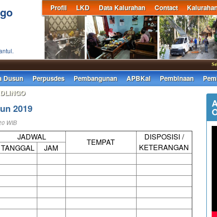
Profil
LKD
Data Kalurahan
Contact
Kaluraha
ngo
antul.
Selam
a Dusun
Perpusdes
Pembangunan
APBKal
Pembinaan
Pemb
 DLINGO
A
un 2019
O
20 WIB
JADWAL
DISPOSISI /
TEMPAT
KETERANGAN
TANGGAL
JAM