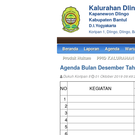
Kalurahan Dli
Kapanewon Dlingo
Kabupaten Bantul
D.I.Yogyakarta
Koripan 1, Dlingo, Dlingo, B
Beranda
Laporan
Agenda
Wart
Produk Hukum
PPID KALURAHAN
Agenda Bulan Desember Tah
Dukuh Koripan II
01 Oktober 2019 09:49:
NO
KEGIATAN
1
2
3
4
5
6