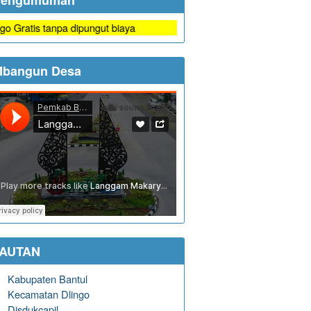
Pengumuman
is tanpa dipungut biaya
bangun Desa
TAUTAN
Kabupaten Bantul
Kecamatan Dlingo
Disdukcapil