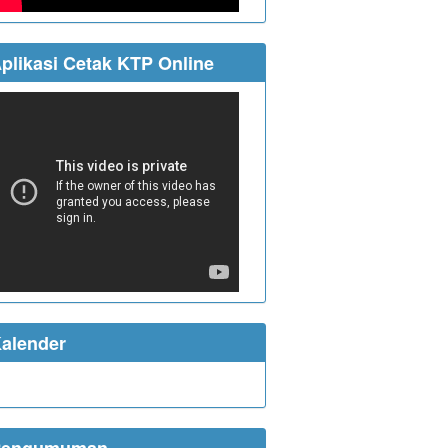
plikasi Cetak KTP Online
alender