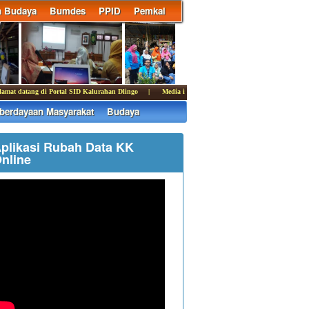
n Budaya
Bumdes
PPID
Pemkal
at datang di Portal SID Kalurahan Dlingo | Media informasi dan komunikasi Pemerintah K
erdayaan Masyarakat
Budaya
plikasi Rubah Data KK
nline