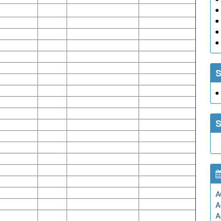
S
S
A
A
A