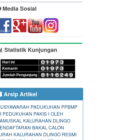
Media Sosial
Statistik Kunjungan
Hari ini
Kemarin
Jumlah Pengunjung
Arsip Artikel
USYAWARAH PADUKUHAN PPBMP
I PEDUKUHAN PAKIS I OLEH
eh
Combine Resource Institution
sejak
AMUSKAL KALURAHAN DLINGO
 Undang-Undang Republik Indonesia Nomor
ENDAFTARAN BAKAL CALON
ational (CC BY-NC-ND 4.0) License
URAH KALURAHAN DLINGO RESMI