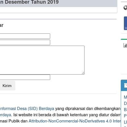
an Desember Tahun 2019
ar
M
D
 Informasi Desa (SID) Berdaya
yang diprakarsai dan dikembangkan ol
B
erdaya.
Isi website ini berada di bawah ketentuan yang diatur dalam
P
masi Publik dan
Attribution-NonCommercial-NoDerivatives 4.0 Intern
L