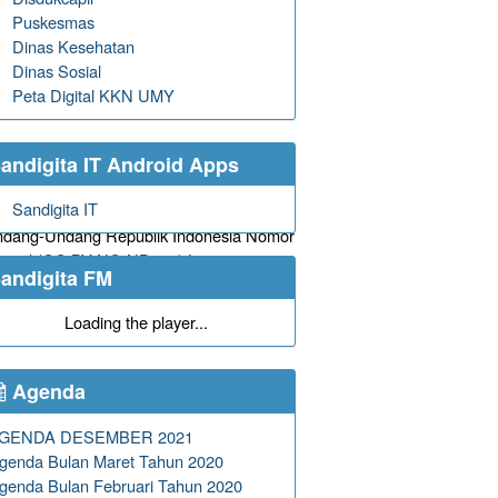
Puskesmas
Dinas Kesehatan
Dinas Sosial
Peta Digital KKN UMY
andigita IT Android Apps
Sandigita IT
eh
Combine Resource Institution
sejak
 Undang-Undang Republik Indonesia Nomor
ational (CC BY-NC-ND 4.0) License
andigita FM
Loading the player...
Agenda
GENDA DESEMBER 2021
genda Bulan Maret Tahun 2020
genda Bulan Februari Tahun 2020