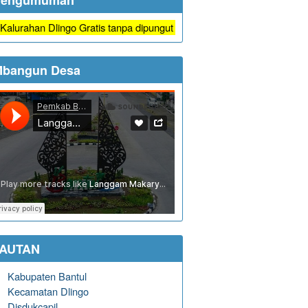
Pengumuman
an Dlingo Gratis tanpa dipungut biaya
bangun Desa
TAUTAN
Kabupaten Bantul
Kecamatan Dlingo
Disdukcapil