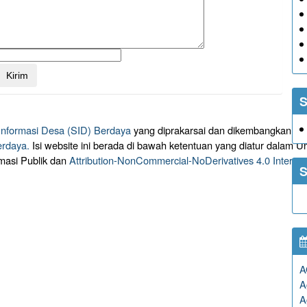
S
 Informasi Desa (SID) Berdaya
yang diprakarsai dan dikembangkan ol
erdaya.
Isi website ini berada di bawah ketentuan yang diatur dalam
masi Publik dan
Attribution-NonCommercial-NoDerivatives 4.0 Intern
S
A
A
A