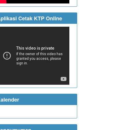
plikasi Cetak KTP Online
alender