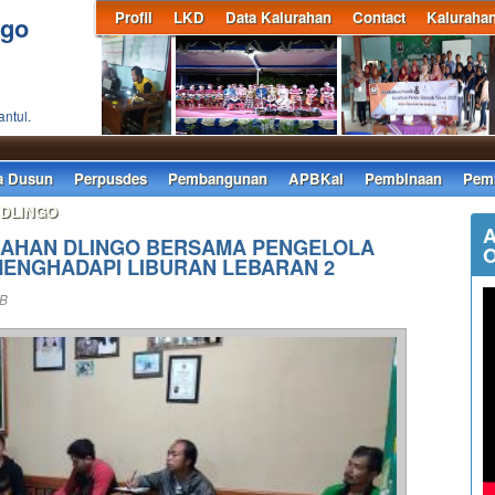
Profil
LKD
Data Kalurahan
Contact
Kaluraha
ngo
antul.
a Dusun
Perpusdes
Pembangunan
APBKal
Pembinaan
Pemb
 DLINGO
A
AHAN DLINGO BERSAMA PENGELOLA
O
ENGHADAPI LIBURAN LEBARAN 2
IB