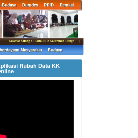
n Budaya
Bumdes
PPID
Pemkal
Selamat datang di Portal SID Kalurahan Dlingo | Media informasi dan komunikasi Pemer
erdayaan Masyarakat
Budaya
plikasi Rubah Data KK
nline