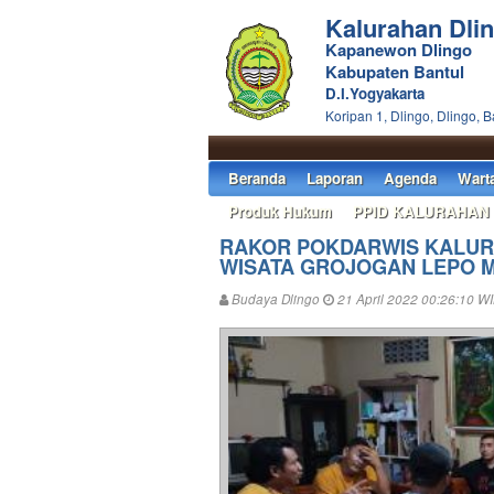
Kalurahan Dli
Kapanewon Dlingo
Kabupaten Bantul
D.I.Yogyakarta
Koripan 1, Dlingo, Dlingo, B
Beranda
Laporan
Agenda
Wart
Produk Hukum
PPID KALURAHAN
RAKOR POKDARWIS KALUR
WISATA GROJOGAN LEPO M
Budaya Dlingo
21 April 2022 00:26:10 W