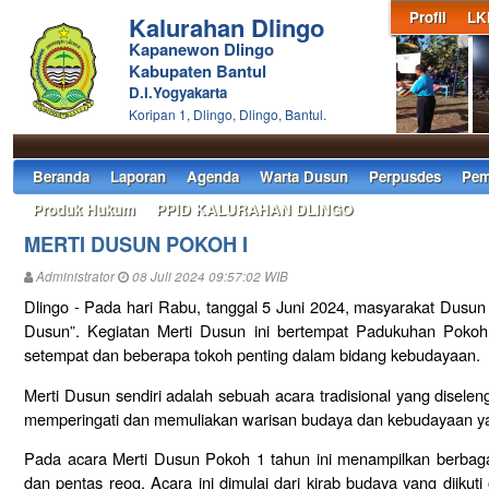
Profil
LK
Kalurahan Dlingo
Kapanewon Dlingo
Kabupaten Bantul
D.I.Yogyakarta
Koripan 1, Dlingo, Dlingo, Bantul.
Beranda
Laporan
Agenda
Warta Dusun
Perpusdes
Pem
Produk Hukum
PPID KALURAHAN DLINGO
MERTI DUSUN POKOH I
Administrator
08 Juli 2024 09:57:02 WIB
Dlingo - Pada hari Rabu, tanggal 5 Juni 2024, masyarakat Dusu
Dusun”. Kegiatan Merti Dusun ini bertempat Padukuhan Pokoh 
setempat dan beberapa tokoh penting dalam bidang kebudayaan.
Merti Dusun sendiri adalah sebuah acara tradisional yang diselen
memperingati dan memuliakan warisan budaya dan kebudayaan yan
Pada acara Merti Dusun Pokoh 1 tahun ini menampilkan berbagai
dan pentas reog. Acara ini dimulai dari kirab budaya yang diikut