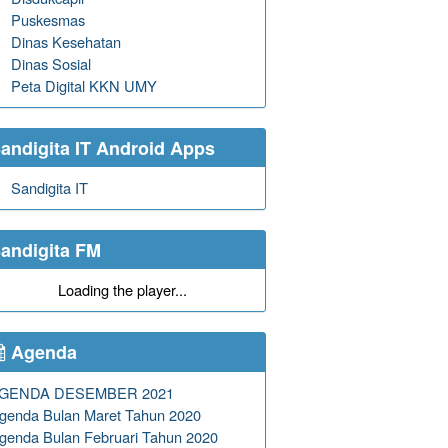
eh
Combine Resource Institution
sejak
Puskesmas
 Undang-Undang Republik Indonesia Nomor
Dinas Kesehatan
ational (CC BY-NC-ND 4.0) License
Dinas Sosial
Peta Digital KKN UMY
andigita IT Android Apps
Sandigita IT
andigita FM
Loading the player...
Agenda
GENDA DESEMBER 2021
genda Bulan Maret Tahun 2020
genda Bulan Februari Tahun 2020