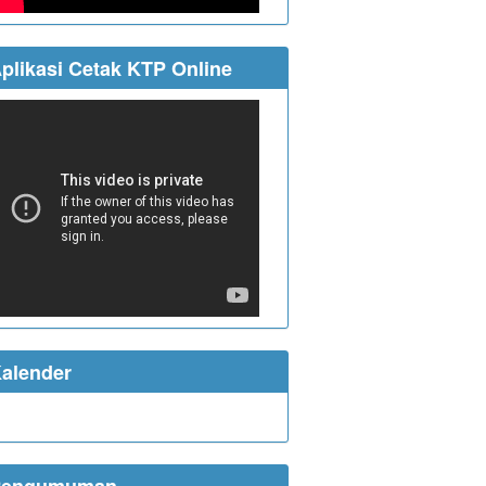
plikasi Cetak KTP Online
alender