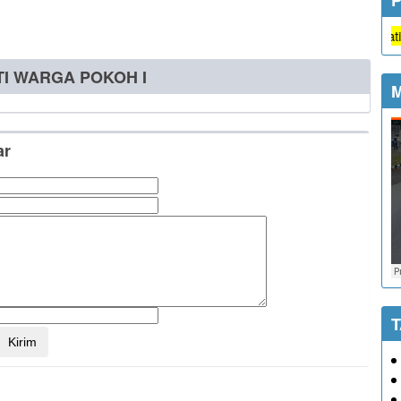
Semua jenis pelayanan di Kalurahan Dlingo Gratis tanpa 
TI WARGA POKOH I
M
ar