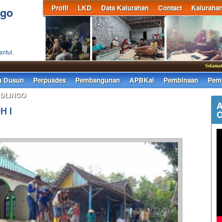
Profil
LKD
Data Kalurahan
Contact
Kaluraha
ngo
antul.
Selamat da
a Dusun
Perpusdes
Pembangunan
APBKal
Pembinaan
Pemb
 DLINGO
A
H I
O