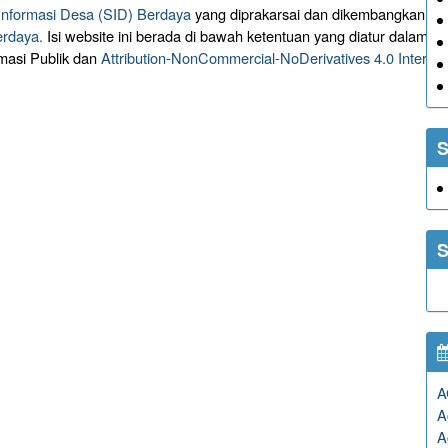
 Informasi Desa (SID) Berdaya
yang diprakarsai dan dikembangkan ol
erdaya.
Isi website ini berada di bawah ketentuan yang diatur dalam
masi Publik dan
Attribution-NonCommercial-NoDerivatives 4.0 Intern
S
S
A
A
A