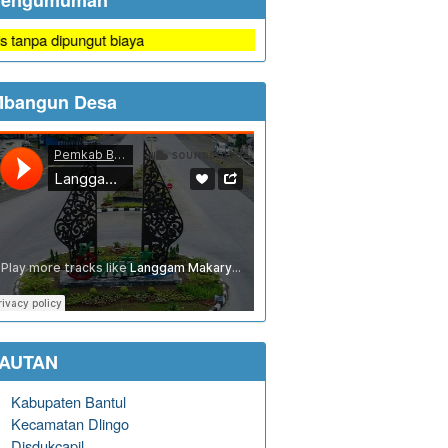
Pengumuman
dipungut biaya
bangun Desa
TAUTAN
Kabupaten Bantul
Kecamatan Dlingo
Disdukcapil