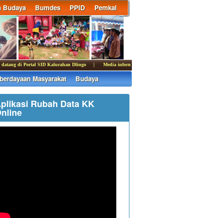
n Budaya
Bumdes
PPID
Pemkal
tang di Portal SID Kalurahan Dlingo | Media informasi dan komunikasi Pemerintah Kalura
erdayaan Masyarakat
Budaya
plikasi Rubah Data KK
nline