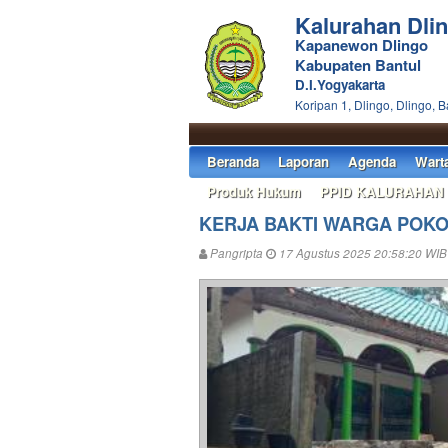
Kalurahan Dli
Kapanewon Dlingo
Kabupaten Bantul
D.I.Yogyakarta
Koripan 1, Dlingo, Dlingo, B
Beranda
Laporan
Agenda
Wart
Produk Hukum
PPID KALURAHAN
KERJA BAKTI WARGA POKO
Pangripta
17 Agustus 2025 20:58:20 WIB