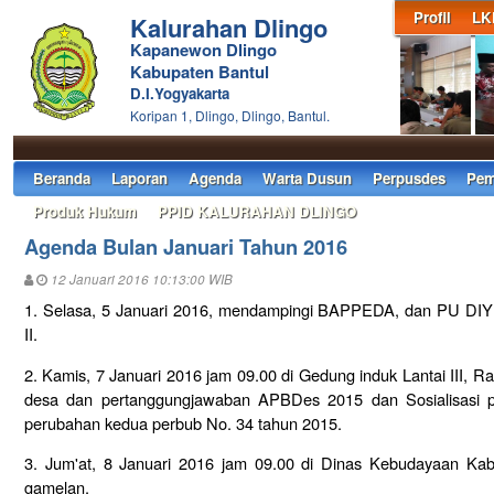
Profil
LK
Kalurahan Dlingo
Kapanewon Dlingo
Kabupaten Bantul
D.I.Yogyakarta
Koripan 1, Dlingo, Dlingo, Bantul.
Beranda
Laporan
Agenda
Warta Dusun
Perpusdes
Pem
Produk Hukum
PPID KALURAHAN DLINGO
Agenda Bulan Januari Tahun 2016
12 Januari 2016 10:13:00 WIB
1. Selasa, 5 Januari 2016,
mendampingi BAPPEDA, dan PU DIY me
II.
2. Kamis, 7 Januari 2016 jam 09.00 di Gedung induk Lantai III, Ra
desa dan pertanggungjawaban APBDes 2015 dan Sosialisasi 
perubahan kedua perbub No. 34 tahun 2015.
3. Jum'at, 8 Januari 2016 jam 09.00 di Dinas Kebudayaan Kab
gamelan.