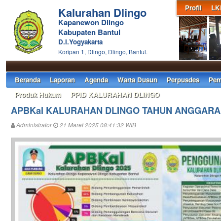
Profil
LK
Kalurahan Dlingo
Kapanewon Dlingo
Kabupaten Bantul
D.I.Yogyakarta
Koripan 1, Dlingo, Dlingo, Bantul.
Beranda
Laporan
Agenda
Warta Dusun
Perpusdes
Pem
Produk Hukum
PPID KALURAHAN DLINGO
APBKal KALURAHAN DLINGO TAHUN ANGGARA
Administrator
21 Maret 2025 08:41:32 WIB