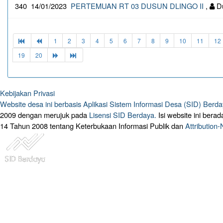
340
14/01/2023
PERTEMUAN RT 03 DUSUN DLINGO II
,
Du
1
2
3
4
5
6
7
8
9
10
11
12
19
20
Kebijakan Privasi
Website desa ini berbasis
Aplikasi Sistem Informasi Desa (SID) Berd
2009 dengan merujuk pada
Lisensi SID Berdaya.
Isi website ini ber
14 Tahun 2008 tentang Keterbukaan Informasi Publik dan
Attribution