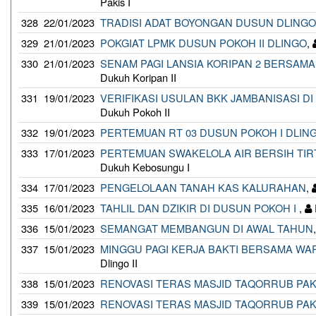
Pakis I
328
22/01/2023
TRADISI ADAT BOYONGAN DUSUN DLINGO 
329
21/01/2023
POKGIAT LPMK DUSUN POKOH II DLINGO
,
330
21/01/2023
SENAM PAGI LANSIA KORIPAN 2 BERSAMA
Dukuh Koripan II
331
19/01/2023
VERIFIKASI USULAN BKK JAMBANISASI DI
Dukuh Pokoh II
332
19/01/2023
PERTEMUAN RT 03 DUSUN POKOH I DLIN
333
17/01/2023
PERTEMUAN SWAKELOLA AIR BERSIH TIR
Dukuh Kebosungu I
334
17/01/2023
PENGELOLAAN TANAH KAS KALURAHAN
,
335
16/01/2023
TAHLIL DAN DZIKIR DI DUSUN POKOH I
,
336
15/01/2023
SEMANGAT MEMBANGUN DI AWAL TAHUN
337
15/01/2023
MINGGU PAGI KERJA BAKTI BERSAMA WAR
Dlingo II
338
15/01/2023
RENOVASI TERAS MASJID TAQORRUB PAK
339
15/01/2023
RENOVASI TERAS MASJID TAQORRUB PAK