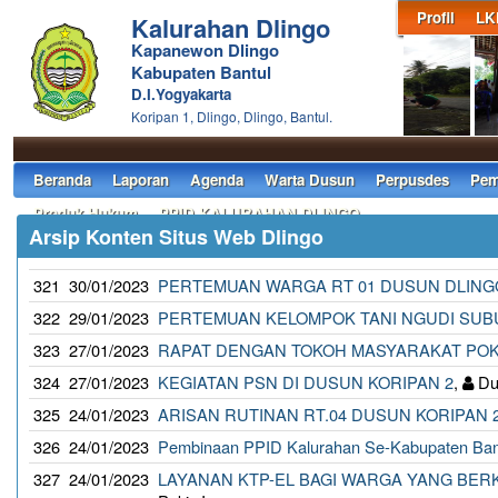
Profil
LK
Kalurahan Dlingo
Kapanewon Dlingo
Kabupaten Bantul
D.I.Yogyakarta
Koripan 1, Dlingo, Dlingo, Bantul.
Beranda
Laporan
Agenda
Warta Dusun
Perpusdes
Pem
Produk Hukum
PPID KALURAHAN DLINGO
Arsip Konten Situs Web Dlingo
321
30/01/2023
PERTEMUAN WARGA RT 01 DUSUN DLINGO
322
29/01/2023
PERTEMUAN KELOMPOK TANI NGUDI SUBU
323
27/01/2023
RAPAT DENGAN TOKOH MASYARAKAT POK
324
27/01/2023
KEGIATAN PSN DI DUSUN KORIPAN 2
,
Duk
325
24/01/2023
ARISAN RUTINAN RT.04 DUSUN KORIPAN 
326
24/01/2023
Pembinaan PPID Kalurahan Se-Kabupaten Ban
327
24/01/2023
LAYANAN KTP-EL BAGI WARGA YANG BE