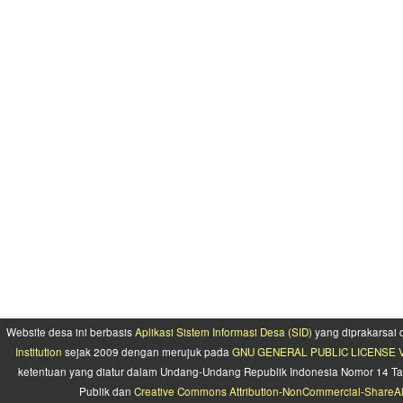
Website desa ini berbasis
Aplikasi Sistem Informasi Desa (SID)
yang diprakarsai
Institution
sejak 2009 dengan merujuk pada
GNU GENERAL PUBLIC LICENSE Ve
ketentuan yang diatur dalam Undang-Undang Republik Indonesia Nomor 14 Ta
Publik dan
Creative Commons Attribution-NonCommercial-ShareAlik