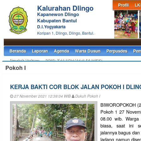
Profil
LK
Kalurahan Dlingo
Kapanewon Dlingo
Kabupaten Bantul
D.I.Yogyakarta
Koripan 1, Dlingo, Dlingo, Bantul.
Beranda
Laporan
Agenda
Warta Dusun
Perpusdes
Pem
Produk Hukum
PPID KALURAHAN DLINGO
Pokoh I
KERJA BAKTI COR BLOK JALAN POKOH I DLI
27 November 2021 12:39:04 WIB
Dukuh Pokoh I
BIWOROPOKOH (27/
Pokoh 1 27 Novembe
08.00 wib. Warga 
biasa, saat ini s
jalannya bagus dan 
ladang namun disemp