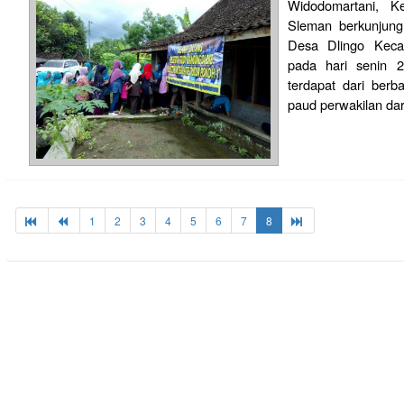
Widodomartani, K
Sleman berkunjun
Desa Dlingo Keca
pada hari senin 
terdapat dari berb
paud perwakilan da
1
2
3
4
5
6
7
8