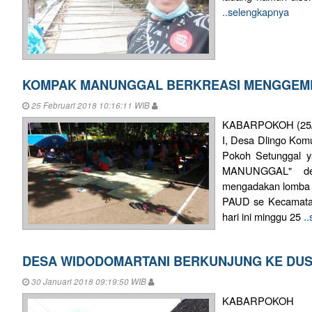
..selengkapnya
KOMPAK MANUNGGAL BERKREASI MENGGEM
25 Februari 2018 10:16:11 WIB
KABARPOKOH (25/2
I, Desa Dlingo Ko
Pokoh Setunggal 
MANUNGGAL" den
mengadakan lomba 
PAUD se Kecamatan
hari ini minggu 25
.
DESA WIDODOMARTANI BERKUNJUNG KE DUS
30 Januari 2018 09:19:50 WIB
KABARPOKOH (