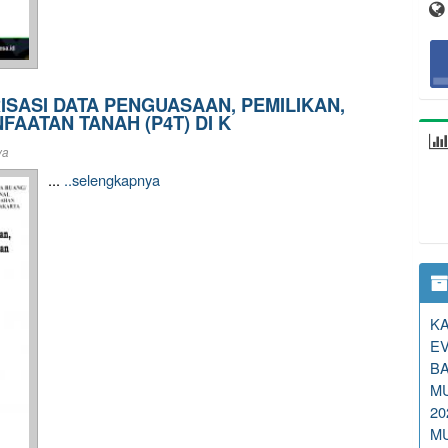
ISASI DATA PENGUASAAN, PEMILIKAN,
AATAN TANAH (P4T) DI K
ya
...
..selengkapnya
KA
E
BA
M
2
M