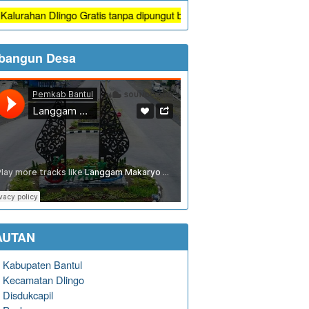
lingo Gratis tanpa dipungut biaya
bangun Desa
AUTAN
Kabupaten Bantul
Kecamatan Dlingo
Disdukcapil