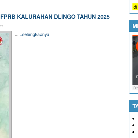
Semua jenis pelayanan di Kalurahan D
 FPRB KALURAHAN DLINGO TAHUN 2025
M
ya
...
..selengkapnya
T