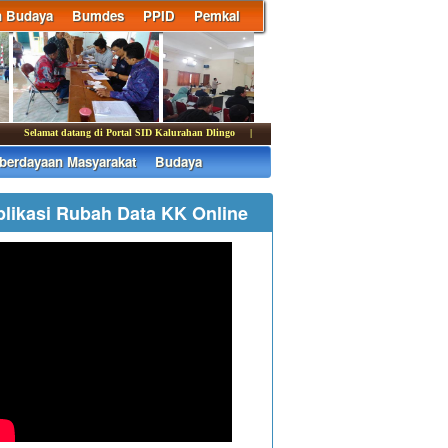
n Budaya
Bumdes
PPID
Pemkal
elamat datang di Portal SID Kalurahan Dlingo | Media informasi dan komunikasi Pemerin
erdayaan Masyarakat
Budaya
plikasi Rubah Data KK Online