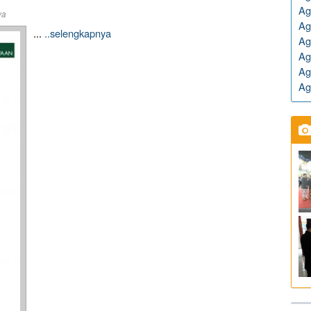
Ag
ya
Ag
...
..selengkapnya
Ag
Ag
Ag
Ag