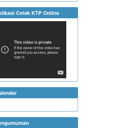
likasi Cetak KTP Online
alender
engumuman