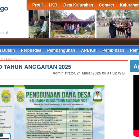
Profil
LKD
Data Kalurahan
Contact
Kaluraha
ngo
antul.
S
a Dusun
Perpusdes
Pembangunan
APBKal
Pembinaan
Pemb
 DLINGO
A
O TAHUN ANGGARAN 2025
Administrator, 21 Maret 2025 08:41:32 WIB