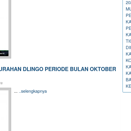
20
M
PE
K
P
KA
T
DI
KA
K
K
URAHAN DLINGO PERIODE BULAN OKTOBER
K
B
ya
KE
...
..selengkapnya