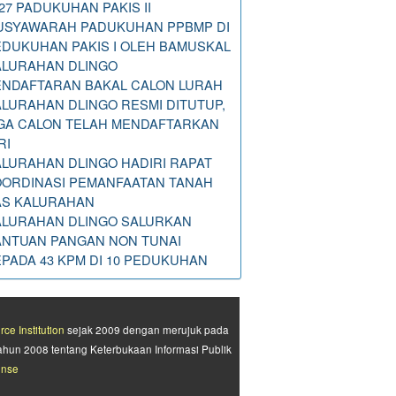
27 PADUKUHAN PAKIS II
USYAWARAH PADUKUHAN PPBMP DI
DUKUHAN PAKIS I OLEH BAMUSKAL
ALURAHAN DLINGO
ENDAFTARAN BAKAL CALON LURAH
LURAHAN DLINGO RESMI DITUTUP,
IGA CALON TELAH MENDAFTARKAN
RI
LURAHAN DLINGO HADIRI RAPAT
OORDINASI PEMANFAATAN TANAH
AS KALURAHAN
ALURAHAN DLINGO SALURKAN
ANTUAN PANGAN NON TUNAI
PADA 43 KPM DI 10 PEDUKUHAN
e Institution
sejak 2009 dengan merujuk pada
ahun 2008 tentang Keterbukaan Informasi Publik
ense