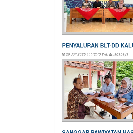
PENYALURAN BLT-DD KA
29 Juli 2025 11:42:43 WIB
Jagabaya
SANGGAR PAWIYATAN HA