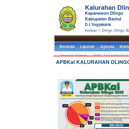
Kalurahan Dli
Kapanewon Dlingo
Kabupaten Bantul
D.I.Yogyakarta
Koripan 1, Dlingo, Dlingo, B
Beranda
Laporan
Agenda
Wart
Produk Hukum
PPID KALURAHAN
APBKal KALURAHAN DLING