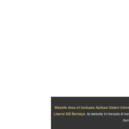
Website desa ini berbasis
Aplikasi Sistem Info
Lisensi SID Berdaya.
Isi website ini berada di
da