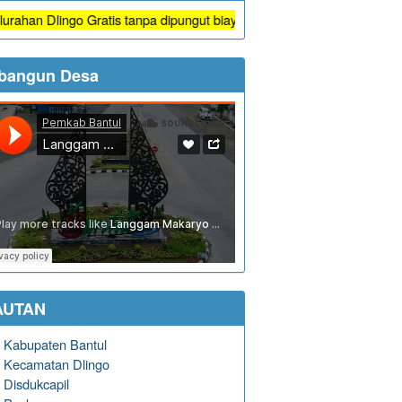
ingo Gratis tanpa dipungut biaya
bangun Desa
AUTAN
Kabupaten Bantul
Kecamatan Dlingo
Disdukcapil