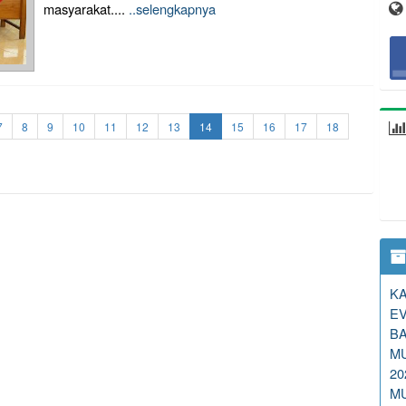
masyarakat....
..selengkapnya
7
8
9
10
11
12
13
14
15
16
17
18
KA
E
BA
M
2
M