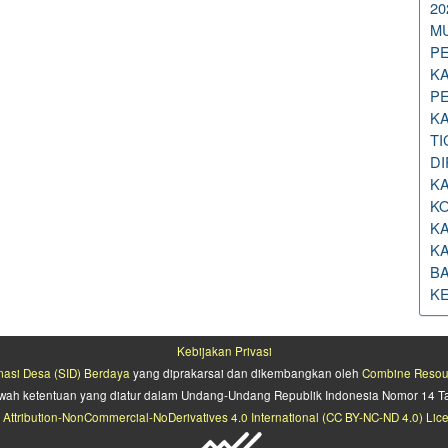
20
M
PE
K
P
KA
T
DI
KA
K
K
K
B
KE
Kebijakan Privasi
rmasi Desa (SID) Berdaya
yang diprakarsai dan dikembangkan oleh
Combine Resourc
 bawah ketentuan yang diatur dalam Undang-Undang Republik Indonesia Nomor 14 T
n
Attribution-NonCommercial-NoDerivatives 4.0 International (CC BY-NC-ND 4.0) Lic