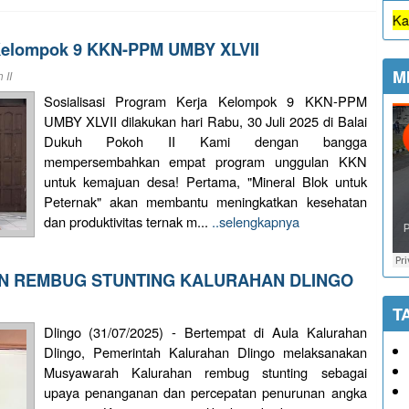
Semua jenis pelayanan di Kalurahan Dl
 Kelompok 9 KKN-PPM UMBY XLVII
M
 II
Sosialisasi Program Kerja Kelompok 9 KKN-PPM
UMBY XLVII dilakukan hari Rabu, 30 Juli 2025 di Balai
Dukuh Pokoh II Kami dengan bangga
mempersembahkan empat program unggulan KKN
untuk kemajuan desa! Pertama, "Mineral Blok untuk
Peternak" akan membantu meningkatkan kesehatan
dan produktivitas ternak m...
..selengkapnya
 REMBUG STUNTING KALURAHAN DLINGO
T
Dlingo (31/07/2025) - Bertempat di Aula Kalurahan
Dlingo, Pemerintah Kalurahan Dlingo melaksanakan
Musyawarah Kalurahan rembug stunting sebagai
upaya penanganan dan percepatan penurunan angka