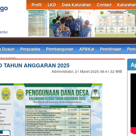
Profil
LKD
Data Kalurahan
Contact
Kaluraha
ngo
antul.
S
a Dusun
Perpusdes
Pembangunan
APBKal
Pembinaan
Pemb
 DLINGO
A
O TAHUN ANGGARAN 2025
Administrator, 21 Maret 2025 08:41:32 WIB