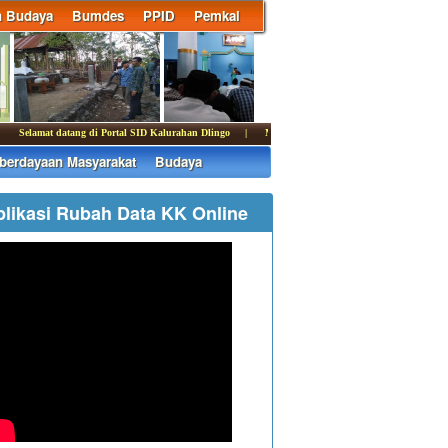
n Budaya
Bumdes
PPID
Pemkal
elamat datang di Portal SID Kalurahan Dlingo | Media informasi dan komunikasi Pemerin
erdayaan Masyarakat
Budaya
plikasi Rubah Data KK Online