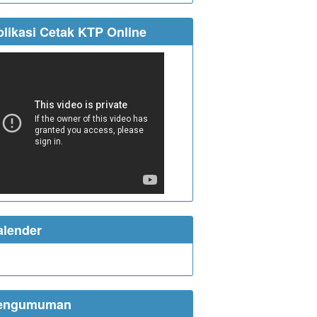
likasi Cetak KTP Online
alender
engumuman