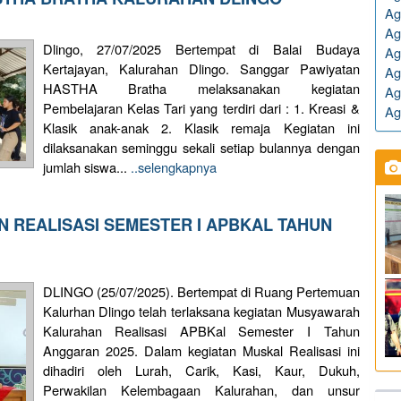
Ag
Ag
Dlingo, 27/07/2025 Bertempat di Balai Budaya
Ag
Kertajayan, Kalurahan Dlingo. Sanggar Pawiyatan
Ag
HASTHA Bratha melaksanakan kegiatan
Ag
Pembelajaran Kelas Tari yang terdiri dari : 1. Kreasi &
Ag
Klasik anak-anak 2. Klasik remaja Kegiatan ini
dilaksanakan seminggu sekali setiap bulannya dengan
jumlah siswa...
..selengkapnya
REALISASI SEMESTER I APBKAL TAHUN
DLINGO (25/07/2025). Bertempat di Ruang Pertemuan
Kalurhan Dlingo telah terlaksana kegiatan Musyawarah
Kalurahan Realisasi APBKal Semester I Tahun
Anggaran 2025. Dalam kegiatan Muskal Realisasi ini
dihadiri oleh Lurah, Carik, Kasi, Kaur, Dukuh,
Perwakilan Kelembagaan Kalurahan, dan unsur